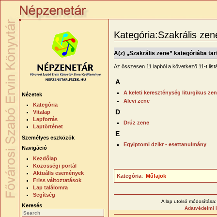
Kategória:Szakrális zen
A(z) „Szakrális zene” kategóriába tar
Az összesen 11 lapból a következő 11-t listá
A
A keleti kereszténység liturgikus zen
Nézetek
Alevi zene
Kategória
D
Vitalap
Lapforrás
Drúz zene
Laptörténet
E
Személyes eszközök
Egyiptomi dzikr - esettanulmány
Navigáció
Kezdőlap
Közösségi portál
Aktuális események
Kategória
:
Műfajok
Friss változtatások
Lap találomra
Segítség
A lap utolsó módosítása:
Keresés
Adatvédelmi 