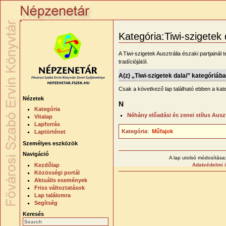
Kategória:Tiwi-szigetek 
A Tiwi-szigetek Ausztrália északi partjainál 
tradíciójától.
A(z) „Tiwi-szigetek dalai” kategóriába
Csak a következő lap található ebben a kat
Nézetek
N
Kategória
Néhány előadási és zenei stílus Auszt
Vitalap
Lapforrás
Kategória
:
Műfajok
Laptörténet
Személyes eszközök
Navigáció
A lap utolsó módosítása:
Kezdőlap
Adatvédelmi 
Közösségi portál
Aktuális események
Friss változtatások
Lap találomra
Segítség
Keresés