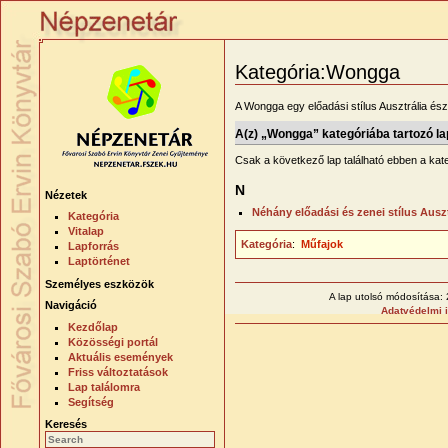
Kategória:Wongga
A Wongga egy előadási stílus Ausztrália ész
A(z) „Wongga” kategóriába tartozó l
Csak a következő lap található ebben a kat
N
Nézetek
Néhány előadási és zenei stílus Auszt
Kategória
Vitalap
Kategória
:
Műfajok
Lapforrás
Laptörténet
Személyes eszközök
A lap utolsó módosítása: 
Navigáció
Adatvédelmi 
Kezdőlap
Közösségi portál
Aktuális események
Friss változtatások
Lap találomra
Segítség
Keresés