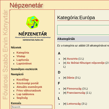
Kategória:Európa
Alkategóriák
Ez a kategória az alábbi 18 alkategóriával 
Nézetek
Kategória
A
Vitalap
[
×
]
Ausztria
‎
(1 L)
Lapforrás
[
+
]
Az Ibériai-félsziget népzenéje
‎
(2 
Laptörténet
L)
Személyes eszközök
D
Navigáció
[
×
]
Dánia
‎
(3 L)
Kezdőlap
F
Közösségi portál
Aktuális események
[
×
]
Finnország
‎
(3 L)
Friss változtatások
[
×
]
Franciaország
‎
(1 L)
Lap találomra
Segítség
L
Keresés
[
×
]
Lettország
‎
(3 L)